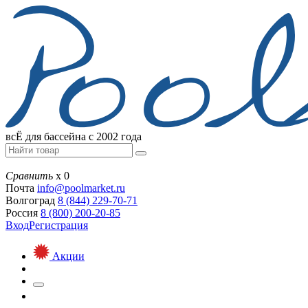
всЁ для бассейна с 2002 года
Сравнить
х
0
Почта
info@
poolmarket.ru
Волгоград
8 (844)
229-70-71
Россия
8 (800)
200-20-85
Вход
Регистрация
Акции